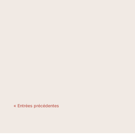
Le Pilates a gagné en popularité dans le
monde entier en raison de ses nombreux
bienfaits pour la santé physique et mentale
qui sont désormais prouvés scienfifiquement.
« Entrées précédentes