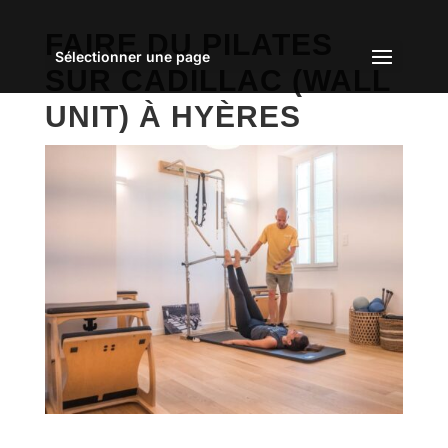
FAIRE DU PILATES
Sélectionner une page
SUR CADILLAC (WALL
UNIT) À HYÈRES