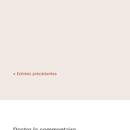
Le Pilates est souvent associé à la flexibilité et
à la réhabilitation mais il présente aussi de
nombreux avantages pour améliorer les
performances sportives…
« Entrées précédentes
Poster le commentaire